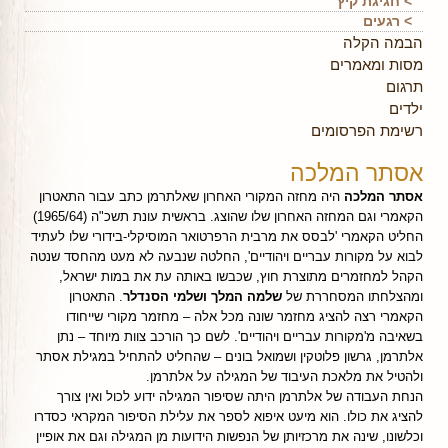
> חגיגת קיץ
> רגעים
הבמה הקלה
מסות ומאמרים
תרגום
ילדים
רשימת הפרסומים
אסתר המלכה
אסתר המלכה
היה מחזה המקורי האחרון שאלתרמן כתב עבור התאטרון
הקאמרי וגם המחזה האחרון שלו שהוצג. בראשית עונת תשכ"ה (1965/64)
החליט הקאמרי 'לבסס את מרבית הרפרטואר המוסיקלי-בידורי שלו לעתיד
לבוא על מקורות עבריים ויהודיים', החלטה שנבעה לא מעט מהחסד שנטה
הקהל למחזמרים מתוצרת חוץ, שכבשו באותה עת את במות ישראל,
ומהצלחתו המסחררת של
שלמה המלך ושלמי הסנדלר
. התאטרון
הקאמרי רצה להציג מחזמר שונה מכל אלה – מחזמר מקורי שייחודו
בשאיבה מ'מקורות עבריים ויהודיים'. לשם כך הורכב צוות מיוחד – נתן
אלתרמן, גרשון פלוטקין ושמואל בונים – שהחליט להתחיל במגילת אסתר
ולהטיל את מלאכת העיבוד של המגילה על אלתרמן.
הנחת העבודה של אלתרמן היתה שסיפור המגילה ידוע לכול ואין צורך
להציג את כולו. הוא מיעט איפוא לספר את עלילת הסיפור המקראי כסדרו
וכלשונו, שינה את מרכזיותן של הנפשות הידועות מן המגילה וגם את אופיין