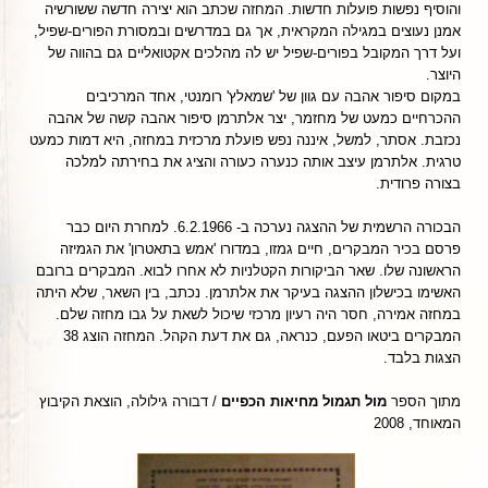
והוסיף נפשות פועלות חדשות. המחזה שכתב הוא יצירה חדשה ששורשיה
אמנן נעוצים במגילה המקראית, אך גם במדרשים ובמסורת הפורים-שפיל,
ועל דרך המקובל בפורים-שפיל יש לה מהלכים אקטואליים גם בהווה של
היוצר.
במקום סיפור אהבה עם גוון של 'שמאלץ' רומנטי, אחד המרכיבים
ההכרחיים כמעט של מחזמר, יצר אלתרמן סיפור אהבה קשה של אהבה
נכזבת. אסתר, למשל, איננה נפש פועלת מרכזית במחזה, היא דמות כמעט
טרגית. אלתרמן עיצב אותה כנערה כעורה והציג את בחירתה למלכה
בצורה פרודית.
הבכורה הרשמית של ההצגה נערכה ב- 6.2.1966. למחרת היום כבר
פרסם בכיר המבקרים, חיים גמזו, במדורו 'אמש בתאטרון' את הגמיזה
הראשונה שלו. שאר הביקורות הקטלניות לא אחרו לבוא. המבקרים ברובם
האשימו בכישלון ההצגה בעיקר את אלתרמן. נכתב, בין השאר, שלא היתה
במחזה אמירה, חסר היה רעיון מרכזי שיכול לשאת על גבו מחזה שלם.
המבקרים ביטאו הפעם, כנראה, גם את דעת הקהל. המחזה הוצג 38
הצגות בלבד.
מתוך הספר
מול תגמול מחיאות הכפיים
/ דבורה גילולה, הוצאת הקיבוץ
המאוחד, 2008