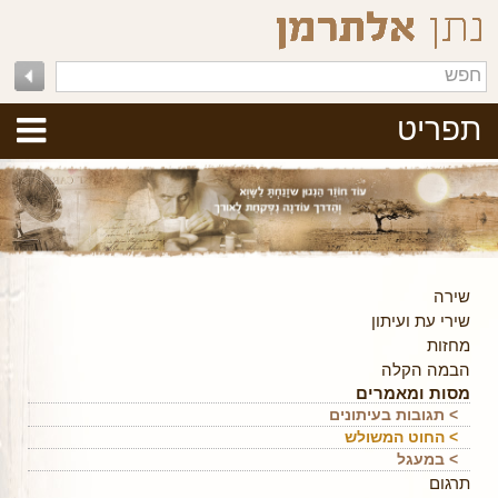
תפריט
שירה
שירי עת ועיתון
מחזות
הבמה הקלה
מסות ומאמרים
> תגובות בעיתונים
> החוט המשולש
> במעגל
תרגום