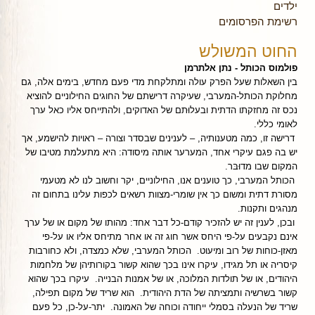
ילדים
רשימת הפרסומים
החוט המשולש
פולמוס הכותל - נתן אלתרמן
בין השאלות שעל הפרק עולה ומתלקחת מדי פעם מחדש, בימים אלה, גם
מחלוקת הכותל-המערבי, שעיקרה דרישתם של החוגים החילוניים להוציא
נכס זה מחזקתו הדתית ובעלוּתם של האדוקים, ולהתייחס אליו כאל ערך
לאומי כללי.
דרישה זו, כמה מטענותיה, – לענינים שבסדר וצורה – ראויות להישמע, אך
יש בה פגם עיקרי אחד, המערער אותה מיסודה: היא מתעלמת מטיבו של
המקום שבו מדוּבּר.
הכותל המערבי, כך טוענים אנו, החילוניים, יקר וחשוב לנו לא מטעמי
מסורת דתית ומשום כך אין שומרי-מצוות רשאים לכפות עלינו בתחום זה
מנהגים ותקנות.
ובכן, לענין זה יש להזכיר קודם-כל דבר אחד: מהותו של מקום או של ערך
אינם נקבעים על-פי היחס אשר חוג זה או אחר מתיחס אליו או על-פי
מאזן-כוחות של רוב ומיעוט. הכותל המערבי, שלא כמצדה, ולא כחורבות
קיסריה או תל מגידו, עיקרו אינו בכך שהוא קשור בקורותיהן של מלחמות
היהודים, או של תולדות המלוכה, או של אמנות הבנייה. עיקרו בכך שהוא
קשור בשרשיה ותמציתה של הדת היהודית. הוא שריד של מקום תפילה,
שריד של הנעלה בסמלי ייחודה וכוחה של האמונה. יתר-על-כן, כל פעם