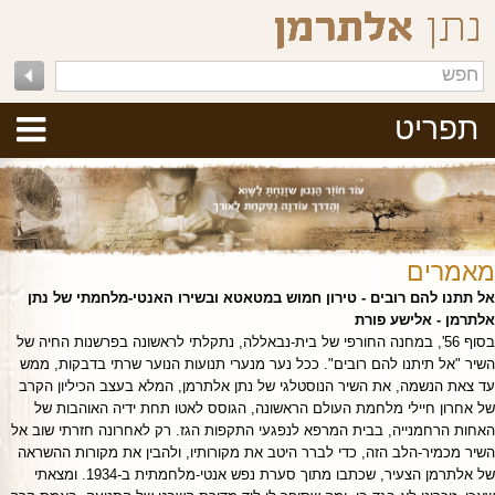
תפריט
מאמרים
אל תתנו להם רובים - טירון חמוש במטאטא ובשירו האנטי-מלחמתי של נתן
אלתרמן - אלישע פורת
בסוף 56', במחנה החורפי של בית-נבאללה, נתקלתי לראשונה בפרשנות החיה של
השיר "אל תיתנו להם רובים". ככל נער מנערי תנועות הנוער שרתי בדבקות, ממש
עד צאת הנשמה, את השיר הנוסטלגי של נתן אלתרמן, המלא בעצב הכיליון הקרב
של אחרון חיילי מלחמת העולם הראשונה, הגוסס לאטו תחת ידיה האוהבות של
האחות הרחמנייה, בבית המרפא לנפגעי התקפות הגז. רק לאחרונה חזרתי שוב אל
השיר מכמיר-הלב הזה, כדי לברר היטב את מקורותיו, ולהבין את מקורות ההשראה
של אלתרמן הצעיר, שכתבו מתוך סערת נפש אנטי-מלחמתית ב-1934. ומצאתי