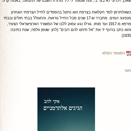
שאכן, זיכרוני לא בגד בי, ומה שסופר לי ליד מדורת השבט של התנועה, באמת קרה.
כשאלתרמן למד חקלאות בצרפת הוא נתקל בהספדים לחייל הצרפתי האחרון
מנפגעי הגזים. מתברר ש-17 שנים סבל החייל נוראות, והתגולל בבתי חולים ובבתי
מרפא מ-1917 ועד מותו. גורלו נגע עמוק ללבו של המשורר הארצישראלי הצעיר,
והוא כתב בהינף יד את "אל תיתנו להם רובים" (לחן: שטפן וולפה; שנת כתיבה:
1935)
המאמר המלא
חזור