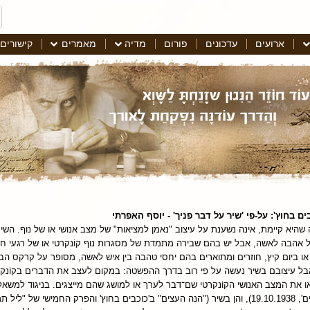
ארועים
עדכונים
פורום
מדיה
מאמרים
קישורים
 בחוץ': על-פי 'שיר על דבר פניך' - יוסף האפרתי
 שהיא קיימת, אינה נשענת על עיצוב "נאמן למציאות" של מצב אנושי או של נוף. הש
 של אהבה לאשה, אבל יש בהם שבירה מתמדת של מסגרות נוף קוֹנקרטי או של רגעי חו
ו ביום קיץ, חוזרים ומתוארים בהם יחסי טהבה בין איש לאשה, מסופר על קרקס הבא לעי
, אבל עיצובם בשיר נעשה על פי רוב בדרך ההפשטה: במקום לעצב את הדברים בקוֹנ
ו את המצב האנושי הקוֹנקרטי שם־דבר לערך או למושג שהם מייצגים. בניגוד למשאל
אותה הן במסה ("סוד המרכאות הכפולות". 'טורים', 19.10.1938), והן בשיר ("הנה העצים" ב'כוכבים בחוץ' 