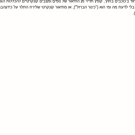
ד ב'כוכבים בחוץ', קופץ תדיר מן התיאור של נופים ומצבים קוֹנקרטיים להכללות הג
י לדעת מה ומי הוא ("כינור הברזל"), או מתיאור קוֹנקרטי שלירח התלוי על כידוןהב
.