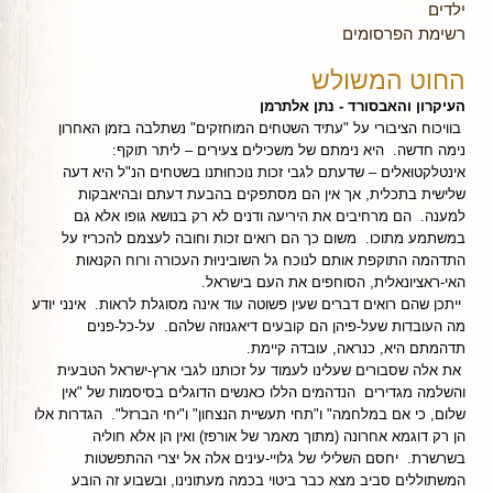
ילדים
רשימת הפרסומים
החוט המשולש
העיקרון והאבסורד - נתן אלתרמן
בוויכוח הציבורי על "עתיד השטחים המוחזקים" נשתלבה בזמן האחרון
נימה חדשה. היא נימתם של משכילים צעירים – ליתר תוקף:
אינטלקטוּאלים – שדעתם לגבי זכות נוכחוּתנו בשטחים הנ"ל היא דעה
שלישית בתכלית, אך אין הם מסתפקים בהבעת דעתם ובהיאבקות
למענה. הם מרחיבים את היריעה ודנים לא רק בנושא גופו אלא גם
במשתמע מתוכו. משום כך הם רואים זכות וחובה לעצמם להכריז על
התדהמה התוקפת אותם לנוכח גל השוביניוּת העכורה ורוח הקנאות
האי-ראציונאלית, הסוחפים את העם בישראל.
ייתכן שהם רואים דברים שעין פשוטה עוד אינה מסוגלת לראות. אינני יודע
מה העובדות שעל-פיהן הם קובעים דיאגנוזה שלהם. על-כל-פנים
תדהמתם היא, כנראה, עובדה קיימת.
את אלה שסבורים שעלינו לעמוד על זכותנו לגבי ארץ-ישראל הטבעית
והשלמה מגדירים הנדהמים הללו כאנשים הדוגלים בסיסמות של "אין
שלום, כי אם במלחמה" ו"תחי תעשיית הנצחון" ו"יחי הברזל". הגדרות אלו
הן רק דוגמא אחרונה (מתוך מאמר של אורפז) ואין הן אלא חוליה
בשרשרת. יחסם השלילי של גלויי-עינים אלה אל יצרי ההתפשטות
המשתוללים סביב מצא כבר ביטוי בכמה מעתונינו, ובשבוע זה הובע