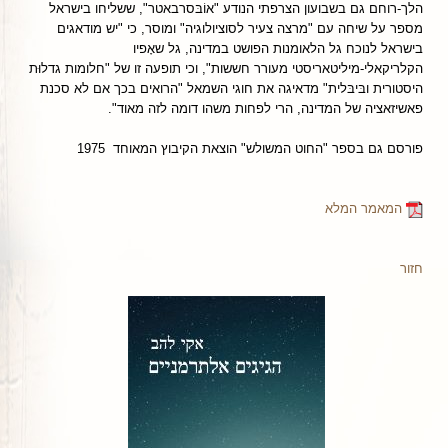
הלך-רוחם גם בשבועון הצרפתי הנודע "אוֹבּסרבאטר", ששליחו בישראל
מספר על שיחה עם "מרצה צעיר לסוציולוגיה" ומוסר, כי "יש מודאגים
בישראל לנוכח גל הלאומנות הפושט במדינה, גל שאָפיו
הקלריקאלי-מיליטאריסטי מעורר חששות", וכי תופעה זו של "חלומות גדלוּת
היסטורית ובּיבּלית" מדאיגה את חוגי השמאל "הרואים בכך אם לא סכנת
פאשיזאציה של המדינה, הרי לפחות משהו דומה לזה מאוד".
פורסם גם בספר "החוט המשולש" הוצאת הקיבוץ המאוחד 1975
המאמר המלא
חזור