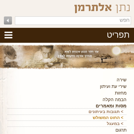
תפריט
שירה
שירי עת ועיתון
מחזות
הבמה הקלה
מסות ומאמרים
> תגובות בעיתונים
> החוט המשולש
> במעגל
תרגום