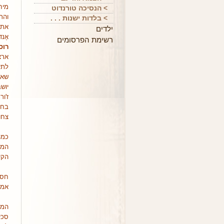
מיח
> הנסיכה טורנדוט
והת
> בלדות ישנות . . .
את 
ילדים
אֶנ
רשימת הפרסומים
רוס
ארצ
לתי
שאי
יוש
ז'ו
צחו
כמה
המש
הקי
חסר
אמי
המש
סכי