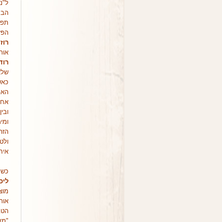
ל"נ
הבמ
תפק
הפּז
רוז
אות
רוד
שלא
כאש
האפ
אחר
ובי
ומי
הזה 
ולט
איחו
כשנ
ליכ
מוּ
אות
הטב
"מצ