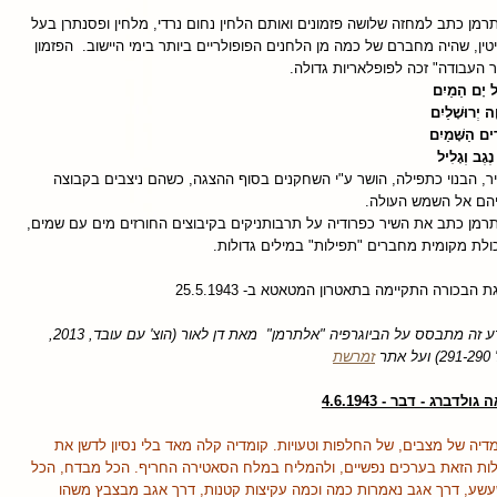
רמן כתב למחזה שלושה פזמונים ואותם הלחין נחום נרדי, מלחין ופסנתרן בעל
יטין, שהיה מחברם של כמה מן הלחנים הפופולריים ביותר בימי היישוב. הפזמון
ר העבודה" זכה לפופלאריות גדולה.
ל יָם הַמַיִם
ה יְרוּשָׁלַיִם
ים הַשָּׁמַיִם
ֶגֶב וְגָלִיל
ר, הבנוי כתפילה, הושר ע"י השחקנים בסוף ההצגה, כשהם ניצבים בקבוצה
יהם אל השמש העולה.
רמן כתב את השיר כפרודיה על תרבותניקים בקיבוצים החורזים מים עם שמים,
כולת מקומית מחברים "תפילות" במילים גדולות.
 הבכורה התקיימה בתאטרון המטאטא ב- 25.5.1943
מידע זה מתבסס על הביוגרפיה "אלתרמן" מאת דן לאור (הוצ' עם עובד, 2013,
ל אתר
זמרשת
גולדברג - דבר - 4.6.1943
דיה של מצבים, של החלפות וטעויות. קומדיה קלה מאד בלי נסיון לדשן את
ות הזאת בערכים נפשיים, ולהמליח במלח הסאטירה החריף. הכל
מבדח, הכל
שע, דרך אגב נאמרות כמה וכמה עקיצות קטנות, דרך אגב מבצבץ משהו