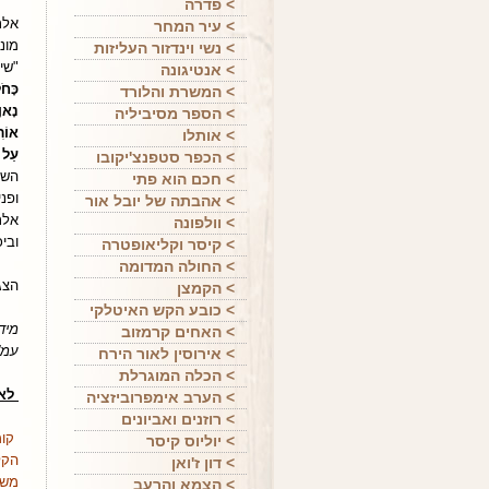
> פדרה
אלת
> עיר המחר
מונ
> נשי וינדזור העליזות
"שי
> אנטיגונה
כָּחֹ
> המשרת והלורד
נָאוָ
> הספר מסיביליה
אוֹרִ
> אותלו
עַל נ
> הכפר סטפנצ'יקובו
השי
> חכם הוא פתי
ופנ
> אהבתה של יובל אור
אלת
> וולפונה
ובי
> קיסר וקליאופטרה
> החולה המדומה
הצגת
> הקמצן
> כובע הקש האיטלקי
> האחים קרמזוב
עמ' 291-290) וע
> אירוסין לאור הירח
> הכלה המוגרלת
לאה 
> הערב אימפרוביזציה
> רוזנים ואביונים
קומ
> יוליוס קיסר
הקל
> דון ז'ואן
משע
> הצמא והרעב