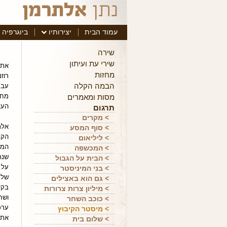
עמוד הבית
יצירותיו
ביוגרפיה
מ
שירה
שירי עת ועיתון
את 
מחזות
רוז
הבמה הקלה
מחל
מסות ומאמרים
העצמאו
תרגום
> מקרים
אלת
> סוף המסע
הקב
> ליליאום
המע
> המכשפה
שנת
> הבית על הגבול
על 
> בני המיניסטר
של 
> גם הוא באצילים
בקי
> מיליון צרות צרורות
ושח
> כוכב השחר
ערכ
> מיסטר הקיבוץ
את 
> שלום בית