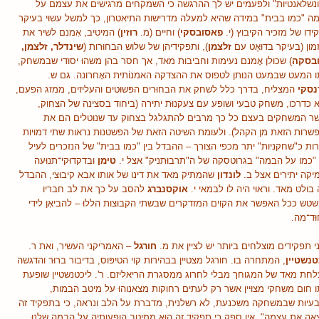
ונשלאנטיות" ולפעמים יש לך ההרגשה כי השמקחים מרגישים את עצמם על
ה "כמו בבית" במידה שהיא למעלה מדרישות התיאטרון, כך למשל עשוּי בעיקר
ידו של מזכיר הקיבוץ (י.
פאסובסקי
) וחיים (מ.
רוזין
) המיטיב, אָמנם לשיר את
מון (בעיקר בדוּאֶט עם
זלצמן
), ותפקידיהן של שלוש הבחוּרות (
שינדלר, זלצמן,
ובסקה
) שכוּלן אָמנם נעימות וחביבות מאד, אך חסר בהן משהוּ יסודי שבמשחק,
ו המעט שבמעט הנותן לטפוס את ההצדקה האמנוֹתית האָחרונה. גם ש.
נסקי
המצליח, בדרך כלל לשחק את הבחוּרים הפּשוּטים והעליזים, ממזג הפעם,
 כדרכו, משחק טבעי ושופע עם צעקנוּת יתירה (ביחוד בסצינה של הצחוק,
ר המשחקים בעצם כל כך מרבים להתגלגל בצחוק עד שנוטלים הם את
שרוּת הזאת מן הקהל). ולעומת השיטה הזאת של הפּשטנוּת נראות שתי דמוּיות
ות כ"שחקניות" יתר מכפי הצורך – ההבדל בין "כמו בבית" של הנזכרים לעיל
ן "כמו על הבמה" בגרוטסקה של ה"תרבוּתניק" אצל י.
טימן
ובדקדוּקי־תנוּעה
מיקה יתירים אצל ב.
לונדון
שהמתיק מאד את דינו של אותו אבא קיבוּצי, ההבדל
בולט מאד. וראוּי היה לו לבמאי י.
אוקסנברג
להסב על כך את לב חבריו
שטש ככל האפשר את הקוים המזדקרים שבשתי הקבוּצות הללוּ – להביאָן לידי
ּד־מה.
י תפקידים מוצלחים ביותר יש לציין את מ.
חורגל
– האמריקני העשיר, ואת ר.
טנשטיין
, המתחרה בו. חורגל מצטיין בבהירות קוי הטיפּוס, בדיבור ברוּר והדגשה
צלחת מאד של המגוחך מבלי לחרוג ממסגרת הריאליזם. ר'. ליכטנשטיין שופעת
ו חום משחקי מצוּיין אשר רק לעתים רחוקות מצאנוהוּ על מיטב הבמות,
עיוּת שבמשחקה משכנעת, לא רשלנית, מדברת על הלב ונראה, כי בתפקיד זה
אָה את עצמה", אין ספק כי תפקיד זה הוּא ממיטב הופעותיה על הבמה שלנוּ.