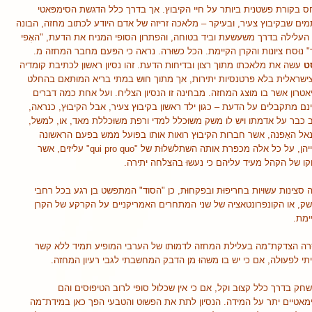
ס בקורת פשטנית ביותר על חיי הקיבוץ. אך בדרך כלל הדגשת הסימפּאטי
מים שבקיבוץ צעיר, ובעיקר – מלאכה זריזה של אדם היודע לכתוב מחזה, הבונה
העלילה בדרך משעשעת וביד בטוחה, והפתרון הסופי המניח את הדעת, "האֶפי
ד" נוּסח ציונות והקרן הקיימת. הכל כשוּרה. נראה כי הפּעם מחבר המחזה מ.
ט
עשה את מלאכתו מתוך רצון ובדיחות הדעת. זהו נסיון ראשון לכתיבת קומדיה
ישראלית בלא פּרטנסיות יתירות, אך מתוך חוּש במתי בריא המוּתאם בהחלט
אטרון אשר בו מוּצג המחזה. מבחינה זו הנסיון הצליח. ועל אחת כמה דברים
נם מתקבלים על הדעת – כגון ילד ראשון בקיבוּץ צעיר, אבל הקיבוּץ, כנראה,
ב כבר על אדמתו ויש לו משק משוּכלל למדי ורפת משוּכללת מאד, או, למשל,
רנאל האָפנה, אשר חברות הקיבוּץ רואות אותו בפועל ממש בפעם הראשונה
בחייהן, על כל אלה מכפּרת אותה השתלשלוּת של "qui pro quo" עליזים, אשר
קו של הקהל מעיד עליהם כי נעשוּ בהצלחה יתירה.
 סצינות עשוּיות בחריפוּת ובפקחוּת, כן "הסוד" המתפשט בן רגע בכל רחבי
ק, או הקונפרונטאציה של שני המתחרים האמריקניים על הקרקע של הקרן
ימת.
ה הצדקת־מה בעלילת המחזה לדמוּתו של הערבי המופיע תמיד ללא קשר
תי לפעוּלה, אם כי יש בו משהוּ מן הדבק המחשבתי לגבי רעיון המחזה.
חק בדרך כלל קצוּב וקל, אם כי אין שכלוּל סופי לרוב הטיפוּסים והם
מאטיים יתר על המידה. הנסיון לתת את הפשוּט והטבעי הפך כאן במידת־מה