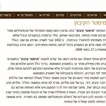
ארועים
עדכונים
פורום
מדיה
מאמרים
קישורים
יסטר הקיבוץ
המחזה "
מיסטר קיבוץ
" כתב מרטין רוסט (שמו הספרותי של מכסימיליאן מאיר
נקרנץ) שהיה מחזאי, מערכונאי ושחקן. נולד ברומניה בבוקובינה ובגיל שלוש
עברה משפחתו להתגורר בגרמניה. ב-1932 עבר לשוויץ, ושיחק גם שם. בגלל
ה קשה פרש מן המשחק והחל לכתוב מחזות ותסכיתים. רוסט נהרג במלחמת
ת ב-17 במאי 1948.
רמן שיתף פעולה עם מרטין רוסט עוד קודם להצגה "
מיסטר קיבוץ
" בתאטרוני
רט סדן ופפיליון ואחר כך בתאטרון המטאטא. בדרך כלל תרגם אלתרמן את
רכונים של רוסט מגרמנית לעברית אלא שהפעם התבקש לתרגם מחזה שלם,
פר לפי הצרכים, היכולות והמגבלות של תאטרון המטאטא.
רקע תמונות מחיי היום-יום של קיבוץ משמר הגליל מגולל המחזאי את עלילתו
חבר קיבוץ, דוד, בנו של סם גולדפן, אורח לא קרוא במשמר הגליל. גולדפן נוהג
בוץ כבתוך שלו, מתוך שנדמה היה לו כי המקום אינו אלא האחוזה שרכש בנו
ברי הקיבוץ הם עובדיו. טעות זו מחוללת שורה של אי-הבנות שמקורן בפער שבין
י הקיבוץ לבין הערכים של העולם הקיפטליסטי שממנו בא האורח - והיא שעושה
המחזה למעין קומדיה של טעויות.