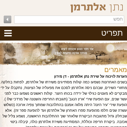
תפריט
מאמרים
הערות לויכוח על שירת נתן אלתרמן - דן מירון
בשנים האחרונות נשמעו כמה קולות מסתייגים משירתו של אלתרמן, לפחות בחלקה.
מחזורי השירים, שבהם ניסה אלתרמן לסכם את מפעליה של הציונות, נתקבלו על ידי
מבקרים לא מעטים כגילוי של ירידה בכוחו היוצר. קולות ראשונים נשמעו כבר לפני
עשר שנים, עם הופעת שירי 'ארץ הנגב' (תגובתו החריפה והשנונה של מרדכי שלו ).
הופעת שירי 'עיר היונה' היתה מלווה אמנם בהתלהבות שמתוך צפיה ארוכה (כשלוש
עשרה שנים חלפו מהופעת ספרו האחרון של אלתרמן ועד להופעת ספר זה). אלא
שבחלק גדול מתגובות הביקורת שלאחר שוך ההתלהבות הראשונה, נשמע צליל של
אכזבה. ביקורת חריפה וכוללת, המסתייגת משירת אלתרמן כולה, קיבלה ביטוי