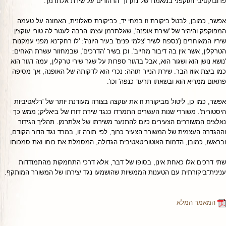
פרובוקטיבי ותוקפני במאמרו של נתן זך 'הרהורים על שירת אלתרמן'.
אפשר, כמובן, לבטל ביקורת זו במחי יד, כביקורת סאלונית, האמונה על טעמה
המפוקפק והיהיר של 'שירת אופנה', שאלתרמן עצמו הרבה לעטר לה טורי עוקצין
שיריו המאוחרים ('נספח לשיר 'צלמי פנים' בעיר היונה': 'לו רחק־נא מפני עמקנות
הטרקלין, אשר אין בה דיבור מחייב'. וכן בשיר 'הדרכים', שבמחזור עשרת האחים:
'נושא נושן הוא ושגור הוא, אבל בדגור ספרות על שגר שירי טרקלין, עמה דגור הוא
כמו ביצת אווז הבר. שירת הנייר תוהה: נכרי הוא לדקותה של האופנה, אך מסיפה
פתאום ממריא הוא ובשאתו תרעד כנפה' וכו'.
אפשר, כמו כן, ליטול מביקורת זו את עוקצה בצורה מעודנת יותר של 'רלאטיביות
היסטורית'. משוררי שנות העשרים התמרדו כנגד שירת דורו של ביאליק; ממש כך
נאלצים המשוררים הצעירים כיום להתנער משירתו של אלתרמן. תהליך הגידור
וההגדרה העצמית של המשורר הצעיר כרוך, לפי תורה זו, במרד נגד הדור הקודם,
ובראשו, כמובן, הדמות האוטוריטאטיבית הגדולה, המסמלת את כוחו ואת סמכותו.
שתי דרכים אלו כאחת אינן, בסופו של דבר, אלא דרכי התחמקות מהתמודדות
ענינית־ביקורתית עם הטענות הממשיות שהושמעו נגד יצירתו של המשורר המותקף.
המאמר המלא