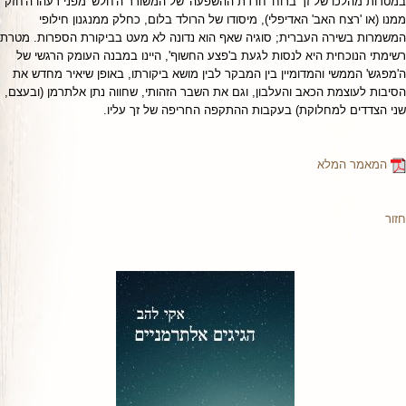
במטרות מהלכו של זך ברוח 'חרדת ההשפעה' של המשורר ה'חלש' מפני רעהו ה'חזק'
ממנו (או 'רצח האב' האדיפלי), מיסודו של הרולד בלום, כחלק ממנגנון חילופי
המשמרות בשירה העברית; סוגיה שאף הוא נדונה לא מעט בביקורת הספרות. מטרת
רשימתי הנוכחית היא לנסות לגעת ב'פצע החשוף', היינו במבנה העומק הרגשי של
ה'מפגש' הממשי והמדומיין בין המבקר לבין מושא ביקורתו, באופן שיאיר מחדש את
הסיבות לעוצמת הכאב והעלבון, וגם את השבר הזהותי, שחווה נתן אלתרמן (ובעצם,
שני הצדדים למחלוקת) בעקבות ההתקפה החריפה של זך עליו.
המאמר המלא
חזור