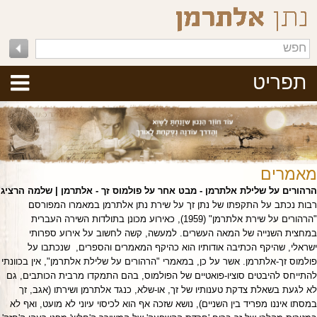
תפריט
מאמרים
הרהורים על שלילת אלתרמן - מבט אחר על פולמוס זך - אלתרמן | שלמה הרציג
רבות נכתב על התקפתו של נתן זך על שירת נתן אלתרמן במאמרו המפורסם
"הרהורים על שירת אלתרמן" (1959), כאירוע מכונן בתולדות השירה העברית
במחצית השנייה של המאה העשרים. למעשה, קשה לחשוב על אירוע ספרותי
ישראלי, שהיקף הכתיבה אודותיו הוא כהיקף המאמרים והספרים, שנכתבו על
פולמוס זך-אלתרמן. אשר על כן, במאמרי "הרהורים על שלילת אלתרמן", אין בכוונתי
להתייחס להיבטים סוציו-פואטיים של הפולמוס, בהם התמקדו מרבית הכותבים, גם
לא לגעת בשאלת צדקת טענותיו של זך, או-שלא, כנגד אלתרמן ושירתו (אגב, זך
במסתו איננו מפריד בין השניים), נושא שזכה אף הוא לכיסוי עיוני לא מועט, ואף לא