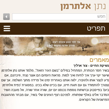
תפריט
מאמרים
נשיקת החיים - צור ארליך
בשיר חסר הכותרת, המתחיל במילים "בשם העיר הזאת", מלמד אותנו נתן אלתרמן
שיעור יקר-ערך איך לחיות ואיך למות. מראות היומיום הם אוצר נצחי, וזיכרונם, אם
נדע לנצור אותו ולהוקירו, ילווה אותנו באחרית ימינו אל פרידה מתוך השלמה. אך שם
נצטרך להתמודד גם עם תוגת חיינו, עם בכיינו שלא בכינו. במסגרת 'כפית אלתרמן
ביום' בפייסבוק וברשתות נוספות נכנסנו יום יום, שורה אחר שורה, אל מעבה השיר
המדבר אלינו באלף שפתותיו. לפניכם רצף העיונים שלי בשיר, עם מבחר מהתגובות
הפרשניות של הקוראים.