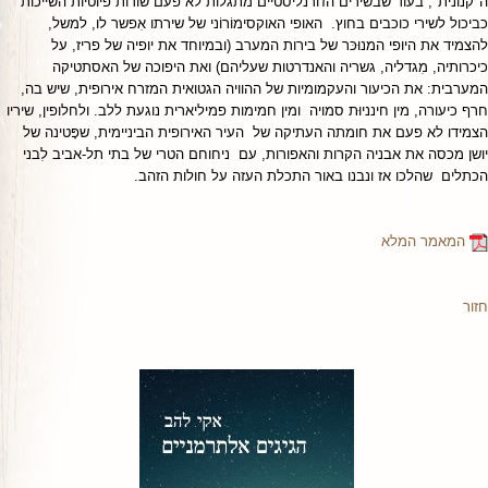
ה"קנונית", בעוד שבשירים הז'ורנליסטיים מתגלות לא פעם שורות פיוטיות השייכות
כביכול לשירי כוכבים בחוץ. האופי האוקסימוֹרוֹני של שירתו אִפשר לו, למשל,
להצמיד את היופי המנוּכּר של בירות המערב (ובמיוחד את יופיה של פריז, על
כיכרותיה, מִגדליה, גשריה והאנדרטות שעליהם) ואת היפוכה של האסתטיקה
המערבית: את הכיעור והעקמומיות של ההוויה הגטואית המזרח אירופית, שיש בה,
חרף כיעורה, מין חינניוּת סמויה ומין חמימות פמיליארית נוגעת ללב. ולחלופין, שיריו
הצמידו לא פעם את חומתה העתיקה של העיר האירופית הביניימית, שפָּטינה של
יושן מכסה את אבניה הקרות והאפורות, עם ניחוחם הטרי של בתי תל-אביב לִבני
הכתלים שהלכו אז ונבנו באור התכלת העזה על חולות הזהב.
המאמר המלא
חזור