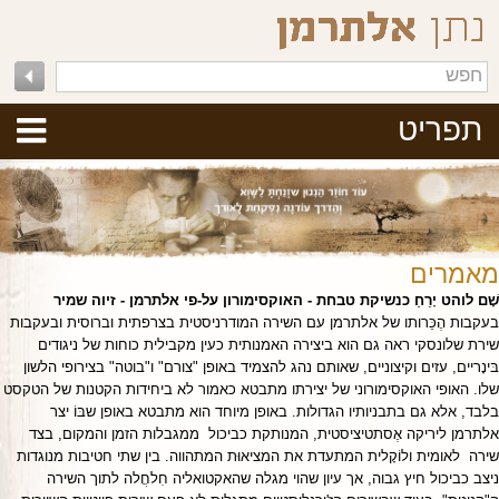
תפריט
מאמרים
שָׁם לוהט יָרֵחַ כנשיקת טבחת - האוקסימורון על-פי אלתרמן - זיוה שמיר
בעקבות הֶכֵּרותו של אלתרמן עם השירה המודרניסטית בצרפתית וברוסית ובעקבות
שירת שלונסקי ראה גם הוא ביצירה האמנותית כעין מקבילית כוחות של ניגודים
בּינָריים, עזים וקיצוניים, שאותם נהג להצמיד באופן "צורם" ו"בוטה" בצירופי הלשון
שלו. האופי האוקסימורוני של יצירתו מתבטא כאמור לא ביחידות הקטנות של הטקסט
בלבד, אלא גם בתבניותיו הגדולות. באופן מיוחד הוא מתבטא באופן שבּוֹ יצר
אלתרמן ליריקה אֶסתטיציסטית, המנותקת כביכול ממגבלות הזמן והמקום, בצד
שירה לאומית ולוֹקָלית המתעדת את המציאוּת המתהווה. בין שתי חטיבות מנוגדות
ניצב כביכול חיץ גבוה, אך עיון שהוי מגלה שהאקטואליה חִלחֲלה לתוך השירה