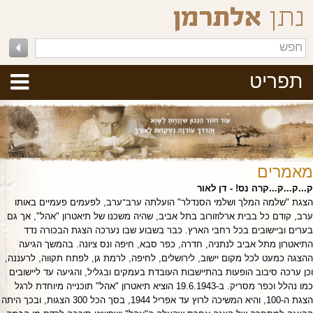
תפריט
מאמרים
ק...ק...ק...קרה נס! - דן לאור
הצגת "שלמה המלך ושלמי הסנדלר" הועלתה ערב־ערב, לפעמים פעמיים באותו
ערב, קודם כל בבית ארלוזורוב בתל אביב, שהיה משכנו של תיאטרון "אהל", אך גם
בערים וביישובים בכל רחבי הארץ. כבר בשבוע שבו נערכה הצגת הבכורה נדד
התיאטרון מתל אביב לנתניה, חדרה, כפר סבא, חיפה ונס ציונה. בהמשך הגיעה
ההצגה כמעט לכל מקום יישוב, לירושלים, לחיפה, לרמת גן, לפתח תקווה, לרעננה,
וכן ערכה סיבוב הופעות בהתיישבות העובדת בעמקים ובגליל, והגיעה עד ליישובים
כמו נהלל וכפר מסריק. ב-19.6.1943 הוציא תיאטרון "אהל" תוכנייה מיוחדת לרגל
הצגת ה-100, והיא המשיכה לרוץ עד אפריל 1944, בסך הכל 300 הצגות, ובכך היתה