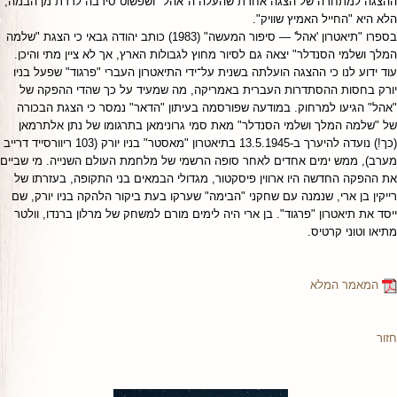
ההצגה למתחרה של הצגה אחרת שהעלה ה"אהל" ושפשוט סירבה לרדת מן הבמה,
הלא היא "החייל האמיץ שוויק".
בספרו "תיאטרון 'אהל' — סיפור המעשה" (1983) כותב יהודה גבאי כי הצגת "שלמה
המלך ושלמי הסנדלר" יצאה גם לסיור מחוץ לגבולות הארץ, אך לא ציין מתי והיכן.
עוד ידוע לנו כי ההצגה הועלתה בשנית על־ידי התיאטרון העברי "פרגוד" שפעל בניו
יורק בחסות ההסתדרות העברית באמריקה, מה שמעיד על כך שהדי ההפקה של
"אהל" הגיעו למרחוק. במודעה שפורסמה בעיתון "הדאר" נמסר כי הצגת הבכורה
של "שלמה המלך ושלמי הסנדלר" מאת סמי גרונימאן בתרגומו של נתן אלתרמאן
(כך!) נועדה להיערך ב-13.5.1945 בתיאטרון "מאסטר" בניו יורק (103 ריוורסייד דרייב
מערב), ממש ימים אחדים לאחר סופה הרשמי של מלחמת העולם השנייה. מי שביים
את ההפקה החדשה היו ארווין פיסקטור, מגדולי הבמאים בני התקופה, בעזרתו של
רייקין בן ארי, שנמנה עם שחקני "הבימה" שערקו בעת ביקור הלהקה בניו יורק, שם
ייסד את תיאטרון "פרגוד". בן ארי היה לימים מורם למשחק של מרלון ברנדו, וולטר
מתיאו וטוני קרטיס.
המאמר המלא
חזור