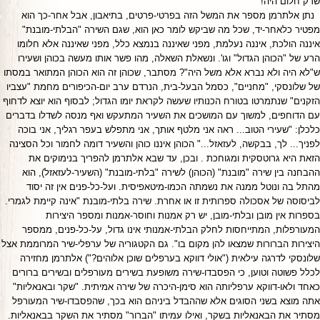
שרק חלום היה!"
נתן אלתרמן מספר את המשל הזה בפרטי-פרטים, בתיאבון, אבל אחר-כך הוא
מפטיר כלאחר-יד, שכל מה שביקש לומר כאן הוא, שגם השירה "הבלתי-מובנת"
איננה הולכת, איננה נעלמת, מפני שאיננה בנמצא כלל, מפני שאיננה אלא חלומו
הרע של "הכוהן הגדול" וגו'. ונשאלת השאלה, מהו פשר אותו מעשה בכוהן ושעירו
ש"לא היה ולא נברא אלא משל היה"? מסתבר, שכוהן זה הוא הכוהן המתואר במסתו
של שלונסקי, "מחניים", כסמל הבעל-בית, הנרדם ערב יום-הכיפורים מחמת "עצביו
הזקנים" שנתמרטו בטורח הכנותיו שעשה לקראת יומו הגדול; לבסוף הוא יוצא לדחוף
עם הדוחפים, למשוך עם המושכים את השעיר המתעקש ואף מנסה לשדלו בדברים
כלכלן: "שעירי הטוב... ראה אני מלטף אותך, אני מתפלש בעפר רגליך, אני בוכה
לפניך... לך, בבקשה, לעזאזל..." הכוהן איננו כוהן והשעיר דומה לחמור וכל הסצינה
הזאת היא גרוטסקית ומגוחכת . ובכן, עד שבא אלתרמן להפריך בנימוקים את
ההבחנה בין שירה "מובנת" (הכוהן) לשירה "בלתי-מובנת" (השעיר-לעזאזל), הוא
מהתל בה ונוטל ממנה את נשמתה הכמו-מיטאפיסית. ועל-כל-פנים אין זה יסוד
לביסוסה של אסכולה ספרותית זו או אחרת. שירה בלתי-מובנת "אינה קיימת לגמרי.
בספרות אין מובן ובלתי-מובן, יש רק אמנות וחוסר-אמנות ומספר היצירות
המעורפלות, המתייחסות לחלק הבלתי-אמנותי אינו גדול, על-כל-פנים, ממספר
היצירות הברורות שמצאו להן מקום בו". גם הקטגוריה של ערפלי-שיר המרוממת אצל
שלונסקי לדרגה עילאית ("אולי דווקא בערפלים שוכן אלוהים?") אלתרמן מחזירה
לכלל פשוטה וטוען, כי הפסבדו-שירה משופעת בשירים מעורפלים ובשירים ברורים
כאחד ולאו-דווקא ערפליותה הוא סימן-היכרה של שירה אמיתית. "שקר ובאנאליות"
אתה מוצא בשני הסוגים אלא שההבדל ביניהם הוא בכך, שהפסבדו-שיר המעורפל
מסתיר את הבאנאליות בשקר, ואילו עמיתו "הברור" מסתיר את השקר בבאנאליות.