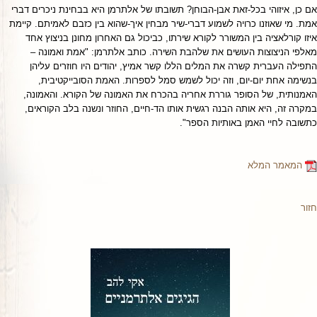
אם כן, איזוהי בכל-זאת אבן-הבוחן? תשובתו של אלתרמן היא בבחינת ניכרים דברי
אמת. מי שאוזנו כרויה לשמוע דברי-שיר מבחין איך-שהוא בין כזבם לאמיתם. קיימת
איזו קורלאציה בין המשורר לקורא שירתו, כביכול גם האחרון מחונן בניצוץ אחד
מאלפי הניצוצות העושים את שלהבת השירה. כותב אלתרמן: "אמת ואמונה –
התפילה העברית קשרה את המלים הללו קשר אמיץ, יהודים היו חוזרים עליהן
בנשימה אחת יום-יום, וזה יכול לשמש סמל לספרות. האמת הסובייקטיבית,
האמנותית, של הסופר גוררת אחריה בהכרח את האמונה של הקורא. והאמונה,
במקרה זה, היא אותה הבנה רגשית אותו הד-חיים, החוזר ונשנה בלב הקוראים,
כתשובה לחיי האמן באותיות הספר".
המאמר המלא
חזור