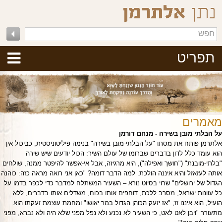
תפריט
מאמרים
על הבלתי מובן בשירה - מנחם דורמן
אלתרמן פותח את מסתו "על הבלתי-מובן בשירה" בנימה פיליטוניסטית, כביכול אין
הוא עומד כלל לדון בדברים שברומו של עולם השיר: הכול יודעים שיש שירה
"בלתי-מובנת" ("חושך ואפילה"), היא מרגיזה, אבל אי-אפשר להיפטר ממנה, שולחים
אותה לעזאזל והיא איננה הולכת. למה הדבר דומה? "כאן אני רואה מראה כזה: כוהנה
הגדול של ירושלים" שרוי בסיוט נורא – השעיר המשתלח למדבר כדי לכפר בדמו על
כל עוונות ישראל, מסרב ללכת, דוחפים אותו בכוח, משדלים אותו בדברים, ללא
הועיל, הוא איננו זז; "אז יזעק הכוהן הגדול במר יאושו" ומחמת עוצמת זעקתו הוא
מתעורר "ויבן לאט לאט, כי השעיר לא נכנע ולא נפל מפני שלא היה ולא נברא, מפני