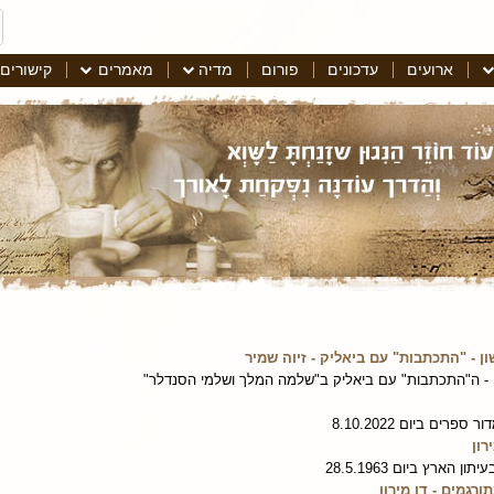
ארועים
עדכונים
פורום
מדיה
מאמרים
קישורים
 - "התכתבות" עם ביאליק - זיוה שמיר
 - ה"התכתבות" עם ביאליק ב"שלמה המלך ושלמי הסנדלר"
ים ביום 8.10.2022
רון
ארץ ביום 28.5.1963
רגמים - דן מירון