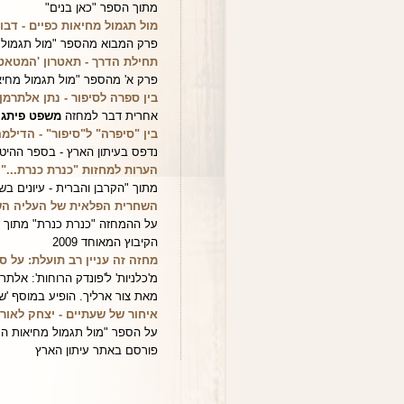
מתוך הספר "כאן בנים"
מול תגמול מחיאות כפיים - דבו
פרק המבוא מהספר "מול תגמול מחי
תחילת הדרך - תאטרון 'המטאטא
פרק א' מהספר "מול תגמול מחיאות 
בין ספרה לסיפור - נתן אלתרמן
אחרית דבר למחזה
משפט פיתגו
בין "סיפרה" ל"סיפור" - הדיל
נדפס בעיתון הארץ - בספר ההיטק הישר
הערות למחזות "כנרת כנרת..." 
מתוך "הקרבן והברית - עיונים בש
השחרית הפלאית של העליה השני
על ההמחזה "כנרת כנרת" מתוך
הקיבוץ המאוחד 2009
מחזה זה עניין רב תועלת: על ספ
מ'כלניות' ל'פונדק הרוחות': אלתרמ
מאת צור ארליך. הופיע במוסף 'שבת' ש
איחור של שעתיים - יצחק לאור
על הספר "מול תגמול מחיאות הכפי
פורסם באתר עיתון הארץ