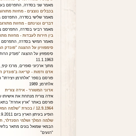
מאמר שני בסדרה, התפרסם בעיתון "הא
בכבלים נוצצים - מחזות מתורגמי
מאמר שלישי בסדרה, התפרסם בעיתון "
דברים ונגינתם - מחזות מתורגמי
מאמר רביעי בסדרה, התפרסם בעיתון "ה
בין חירות לעבדות - מחזות מתורג
מאמר חמישי בסדרה, התפרסם בעיתון 
סימפוזיון על ההצגה "פונדק הר
סימפוזיון על ההצגה "פונדק הרוח
11.1.1963
מתוך ארכיוני סופרים, מרכז קיפ, אונ
אדם ודמות - קריאה ב'פונדק הר
פורסם בספר "אלתרמן ויצירתו" ה
אלתרמן; 1989
אדוני המשורר - אידה צורית
אידה צורית מנתחת את אישיותו ש
פורסם באתר "ארץ אחרת" בתאריך 8.2001
12.9.1964 / בכורת "שלמה המלך ושלמי הסנדלר" בקאמרי - יעל גרינפטר
הופיע בעיתון הארץ ביום 12.9.2011
שלמה המלך ושלמי הסנדלר, חגי
הבמאי שמואל בונים מתאר בליווי
"רגעים"