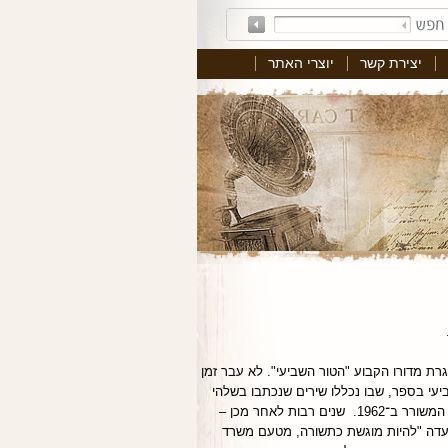
יצירת קשר
יוצרי האתר
 אלתרמן במהלך השלב הראשון של מלחמת העצמאות: השיר פורסם בעיתון דבר ב־19 בדצמבר 1947, במסגרת מדורו הקבוע "הטור השביעי". לא עבר זמן
יעי בספר, שבו נכללו שירים שנכתבו בשלהי
המנדט הבריטי ובראשית ימי המדינה. השיר גם נכלל, אם כי במיקום קצת שונה, במסגרת הכרך הראשון של מהדורת כתביו, שהוציא המשורר ב־1962. שנים רבות לאחר מכן –
נועדה "להיות מוגשת כתשורה, מטעם משרד