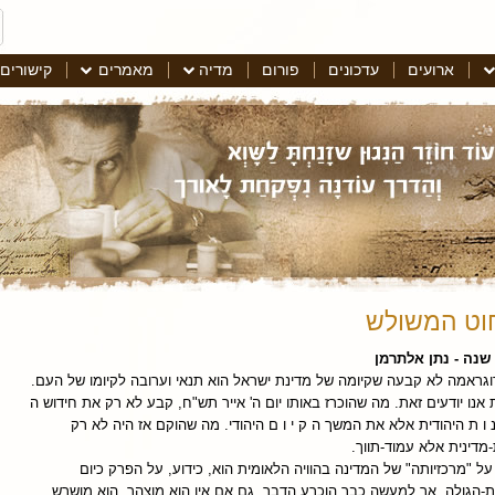
ארועים
עדכונים
פורום
מדיה
מאמרים
קישורים
וט המשולש
שנה - נתן אלתרמן
גראמה לא קבעה שקיומה של מדינת ישראל הוא תנאי וערובה לקיומו של העם.
אנו יודעים זאת. מה שהוכרז באותו יום ה' אייר תש"ח, קבע לא רק את חידוש ה
 נ ו ת היהודית אלא את המשך ה ק י ו ם היהודי. מה שהוקם אז היה לא רק
דינית אלא עמוד-תווך.
 על "מרכזיותה" של המדינה בהוויה הלאומית הוא, כידוע, על הפרק כיום
-הגולה, אך למעשה כבר הוכרע הדבר. גם אם אין הוא מוצהר, הוא מושרש