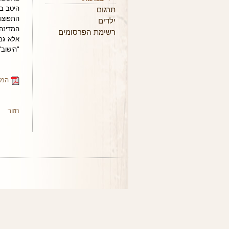
היטב ב
תרגום
התפוצו
ילדים
המדינה
רשימת הפרסומים
אלא גם 
"הישוב"
המא
חזור