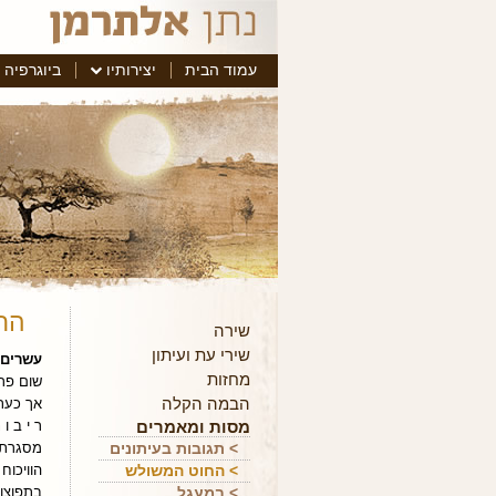
עמוד הבית
יצירותיו
ביוגרפיה
הח
שירה
שירי עת ועיתון
עשרים 
מחזות
שום פרו
הבמה הקלה
אך כעת 
מסות ומאמרים
ר י ב ו
> תגובות בעיתונים
מסגרת-מ
> החוט המשולש
הוויכוח
> במעגל
בתפוצות