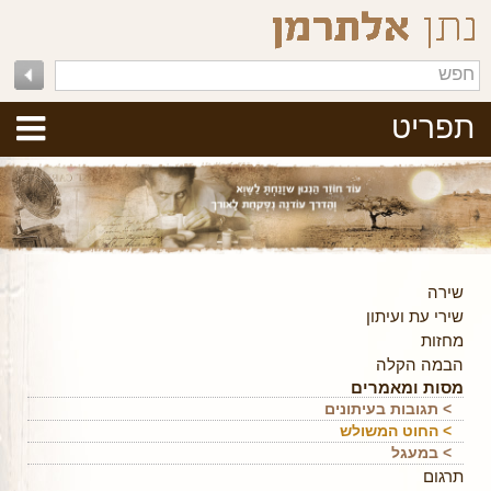
תפריט
שירה
שירי עת ועיתון
מחזות
הבמה הקלה
מסות ומאמרים
> תגובות בעיתונים
> החוט המשולש
> במעגל
תרגום