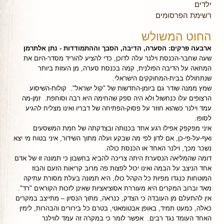
ילדים
רשימת הפרסומים
החוט המשולש
ארבעה פרקים: הסערה, הדיבה, הסבך וההתמודדות - נתן אלתרמן
שעה שחבר-הכנסת וילנר עלה לדוכן, כדי להציע להוריד מסדר-היום את
המחאה על הדיבה הפולנית, קמה בכנסת סערה, מן העזות ביותר
שנתחוללו בבית-המחוקקים הישראלי.
שמץ ממנה שודר גם ביומן-החדשות של "קול ישראל". קולות-השיסוע
הרצופים עלו כנחשול ולא היה ספק שהחימה היא רבה וסוחפת. זמן-מה
עמד וילנר כשהוא חוזר על פסוק-הפתיחה של דבריו ואינו מצליח להגיע
לסופו.
איני מפקפק אפילו רגע אחד בכנוּתה ובצדקתה של חמת המשסעים
ואף-על-פי-כן, אם לדון לפי מה שבקע ועלה מתוך השידור, איני בטוח מי יצא
נשכר מכך, וילנר האחד או הכנסת כולה.
דומה שהמליאה הנסערת היתה צריכה להביא בחשבון כי תמונה זו של אדם
אחד הניצב על הבמה ואינו יכול לפצות פה מרוב קריאות הזעם והבוז
המוטחות כנגדו מפיות כל הקהל כולו, היא תמונה בעלת מסורת עתיקה
מאד וברוב המקרים היא מעוררת אסוציאציות שאינן לזכוּת הקוראים "רד".
אין להתעלם מן העובדה כי הצדק, כנראה, מתוך הנסיון – מתייצב במקרים
כאלה, כמעט תמיד, באופן אבטומאטי, בטרם כל בירורים והבהרות, לימין
האחד העומד נגד רבים. אפשר לומר כי במקרה זה עמד לווילנר