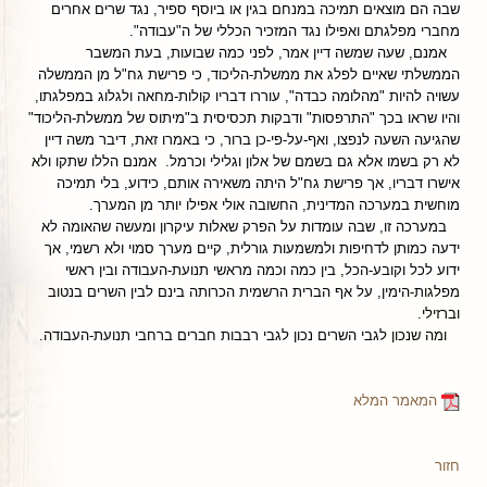
שבה הם מוצאים תמיכה במנחם בגין או ביוסף ספיר, נגד שרים אחרים
מחברי מפלגתם ואפילו נגד המזכיר הכללי של ה"עבודה".
אמנם, שעה שמשה דיין אמר, לפני כמה שבועות, בעת המשבר
הממשלתי שאיים לפלג את ממשלת-הליכוד, כי פרישת גח"ל מן הממשלה
עשויה להיות "מהלומה כבדה", עוררו דבריו קולות-מחאה ולגלוג במפלגתו,
והיו שראו בכך "התרפסות" ודבקות תכסיסית ב"מיתוס של ממשלת-הליכוד"
שהגיעה השעה לנפצו, ואף-על-פי-כן ברור, כי באמרו זאת, דיבר משה דיין
לא רק בשמו אלא גם בשמם של אלון וגלילי וכרמל. אמנם הללו שתקו ולא
אישרו דבריו, אך פרישת גח"ל היתה משאירה אותם, כידוע, בלי תמיכה
מוחשית במערכה המדינית, החשובה אולי אפילו יותר מן המערך.
במערכה זו, שבה עומדות על הפרק שאלות עיקרון ומעשה שהאומה לא
ידעה כמותן לדחיפות ולמשמעות גורלית, קיים מערך סמוי ולא רשמי, אך
ידוע לכל וקובע-הכל, בין כמה וכמה מראשי תנועת-העבודה ובין ראשי
מפלגות-הימין, על אף הברית הרשמית הכרותה בינם לבין השרים בנטוב
וברזילי.
ומה שנכון לגבי השרים נכון לגבי רבבות חברים ברחבי תנועת-העבודה.
המאמר המלא
חזור