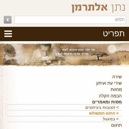
תפריט
שירה
שירי עת ועיתון
מחזות
הבמה הקלה
מסות ומאמרים
> תגובות בעיתונים
> החוט המשולש
> במעגל
תרגום