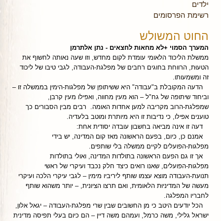
ילדים
רשימת הפרסומים
החוט המשולש
המערך הסמוי +לא מחאות לחצאים - נתן אלתרמן
ממשלת הליכוד הלאומי עומדת לקום מחדש, וזו שעה נאותה לחשוף את
הטעוּת, הרווחת בחוגים רחבים של מפלגת-העבודה, לגבי טיבו של ליכוד
זה ומשמעותו.
הדעה המקובלת ב"עבודה" היא ששיתופן של מפלגות-הימין בממשלה זו –
וביחוד שיתופה של גח"ל – הוא מעין מחווה, ואפילו מעין קרבן,
שמפלגת-הרוב מקריבה למען אחדות האומה. רבים מבין הסבורים כך
טוענים אפילו, כי נדיבות זו היא מיותרת ומוטב בלעדיה.
דעה זו אינה מביאה בחשבון עובדה יסודית אחת:
אמנם כן, כיום, בפעם הראשונה מאז קום המדינה, יש בידי
מפלגות-הפועלים לקיים ממשלה בלי שותפים.
אך זו גם הפעם הראשונה בתולדות המדינה, ואולי בתולדות
מפלגות-הפועלים, שאנו רואים כיצד חלק נכבד ועיקרי של ראשי
תנועת-העבודה מוצא עצמו שותף ליריביו מימין – לגבי עיקרי הלכה ועיקרי
מעשה של המדיניוּת הלאומית, ואם תרצו הציונית, – יותר משהוא שותף
לחבריו המפלגה.
הכל יודעים היטב כי מן החשובים שבין שרי מפלגת-העבודה – יגאל אלון,
ישראל גלילי, משה כרמל, ועמהם משה דיין – הם כיום בעלי תפיסה מדינית