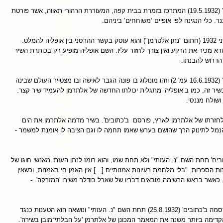
’ פורסם ב’כתובים’ (19.5.1932) המתרכז בזמרת בבית קפה, המעוררת הרהורי תאווה, אשר פורטת
. כלי הנגינה לפי אופיים ‘משוחחים’ ביניהם.
’ פורסם ב’גזית’ ביוני 1932 (חתום "נתן אלטרמן") והוא עוסק בקשר ההרסני בין אופליה להמלט.
א מכיר את הרקע ואין צורך לחזור עליו. השם אופליה מופיע רק בכותרת השיר
הדרוש להבנתו.
’ פורסם ב’כתובים’ (16.6.1932 עמ' 2) וזהו מונולוג בו פונה הגבר לאישה ובו מצטייר העולם שבינה
בשיר זה, כמו ב’אופליה’ מתגלית יכולתו החדשה של אלתרמן להעמיד שיר קצר.
ושולח מננסי.
חזרתו של אלתרמן לארץ, פורסם ב'כתובים'. בשיר מדמה אלתרמן את הים
מל לתינוק הרך שהושם בערש שאמו תחמה לו וגם הציבה לו אומנת למשמר -
ים' תחת השם "נ. העזתי" ולא תחת שמו, והוא רומז לנתן העזתי מאנשי חוגו של
הספרות: "בלי מלחמת רעיונות אמנותיים [...] אין האמן חי באמנות, וכשאין
". כאשר בראש הרשימה מובאים דבריו של שארל בודלר משירו 'המזרקה'. -
' פורסמה ב'כתובים' (25.8.1932) תחת השם "נ. העזתי" ונושאה הוא הטענות כנגד
דימה ביותר משנה את המאמר המכונן של אלתרמן 'על הבלתי־מובן בשירה'.