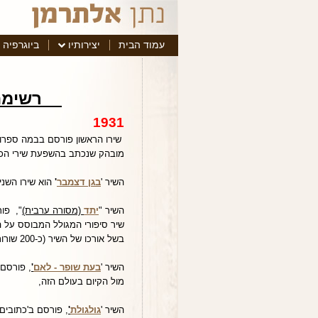
עמוד הבית
יצירותיו
ביוגרפיה
רשימת כ
1931
שירו הראשון פורסם בבמה ספרות
מובהק שנכתב בהשפעת שירי הכרך
השיר '
בגן דצמבר
'
הוא שירו השני של אלתרמ
השיר "
יתד
(מסורה ערבית)
", פור
שיר סיפורי המגולל המבוסס על 
בשל אורכו של השיר (כ-200 שורות).
השיר '
בעת שופר - לאם
'
מול הקיום בעולם הזה,
השיר '
גולגולת
'