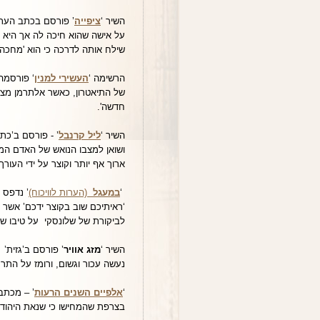
השיר ‘
ציפייה
על אישה שהוא חיכה לה אך היא 
שילח אותה לדרכה כי הוא 'מחכה 
הרשימה ‘
העשירי למנין
של התיאטרון, כאשר אלתרמן מצבי
חדשה'.
השיר ‘
ליל קרנבל
’ - פורסם ב’כת
ושואן למצבו הנואש של האדם המו
ארוך אף יותר וקוצר על ידי העורך,
‘
במעגל
(הערות לוויכוח)
‘ראיתיכם שוב בקוצר ידכם’ אשר יצ
לביקורת של שלונסקי על טיבו של
השיר ‘
מזג אוויר
’ פורסם ב’גזית’
נעשה עכור וגשום, ורומז על התרמ
‘
אלפיים השנים הרעות
בצרפת שהמחישו כי שנאת היהודים