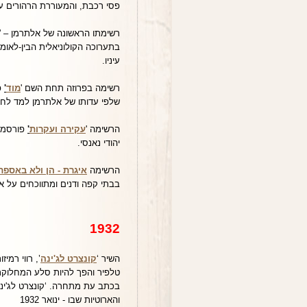
פסי רכבת, והמעוררת הרהורים ע
רשימתו הראשונה של אלתרמן – '
בתערוכה הקולוניאלית הבין-לאו
עיניו.
רשימה בפרוזה תחת השם '
מוד
'
שלפי עדותו של אלתרמן למד לחבב
הרשימה '
עקירה ועקרות
'
יהודי נאנסי.
הרשימה
איגרת - הן ולא באספת
בבתי קפה ודנים ומתווכחים על אי
1932
השיר ‘
קונצרט לג'ינה
’, רווי רמי
טלפיר והפך להיות סלע המחלוקת
בכתב עת מתחרה. ‘קונצרט לג'ינה
והארוטיות שבו - ינואר 1932