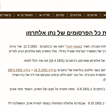
ארועים
עדכונים
פורום
מדיה
מאמרים
קישורים
ל הפרסומים של נתן אלתרמן
ית מוכרת: השיר '
בשטף העיר
'
רואה אור ב'כתובים' - 12.3.1931. שיר עירוני
 של המשורר הצרפתי שארל בודלר, אליו התוודע מאז אלתרמן הגיע לפריס.
ן שפורסם ב'כתובים' (16.4.1931) וזהו שיר הלל לסתיו.
סם בשני חלקים בגליונות של 'כתובים' (
גיליון 21.5.1931
+
גיליון 28.5.1931
).
המסורת הערבית, על נער יתום וללא נכסים המבקש את ידה של בת השיח'.
, פורסם ב'כתובים' ב-6.8.1931. מסה פיוטית על מצבו של האדם, העומד חסר אונים
, פורסם ב'כתובים' ב-8.10.1931 . שבמרכזו גולגולת המתגלה בצמוד לגוויית אדם, המושלכת ליד