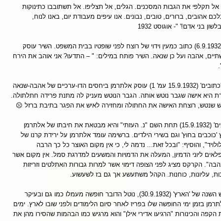
אל תקלפי את הגבות המסכנים. הגלים, אל תצליפו. אל תשתובבו כתינוקות
כם אהובים, ברורים, טובים, נבונים. אנו עיפים מעבודת יום, באנו לנוח,
ן בני אדם!' "- אוגוסט 1932
פורסם ב'כתובים' (6.9.1932) כתוב כמעין וידוי של רוצח לפני שופטיו בבית המשפט. השיר עוסק
תיים, אהבה ועל כן שנאה. השיר פותח במילים: " – התדעו? אני אוהב את הירח
.
' שפורסם ב'כתובים' (15.9.1932 עמ' 1) עוסק אלתרמן ביחסים הדו-ערכיים של אהבה-שנאה
ת היא אישה שגבר נוטש אותה. הגבר הנוטש מעניק לה מתנת פרידה חתלתולה.
ש שנטש, רוצחת האישה את החתולה ומחזירה לאיש את הפגר בתיבת ברזל ☹
פורסמה ב'כתובים' (15.9.1932) תחת השם "נ. העזתי" והיא מבטאת את חיבתו של אלתרמן
כוכבים בחוץ' וגם בשירי הילדים. ברשימה עומד אלתרמן על ירידת קרנו של
יד", והוסיף: "ובכל זאת... נדמה לי, כי אין מקום האוצר כל כך הרבה
לאים ליוני הדמיון, המעלה את הדמויות והמשעים למדרגת סמל. אין מקום אשר
ה". הקרקס מציג לפני הצופה דימוי אשר למרות גבורות האתלטים וזריזות
כות, עליונות, כוחנות. הקהל משתעשע אך גם בז לשעשוע.
שפורסם בגיליון ראש השנה של 'הארץ' (30.9.1932), נוטל הדובר חופשה מעמלו כמו גם ובעיקר
מן בזמן ימי החופשה שלו בפריז לאחר סיום הלימודים ולפני שובו לארץ. ימים
ת הקפה והכינורות "הרגיעו אדירי אילן" והוא מרגיש כמו הבהמות שהסירו מהן את