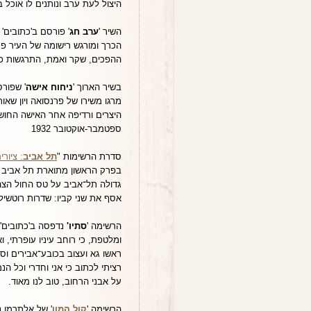
היצול לעת ערב ונותנים לו אוכל 
השיר '
ערב חג
הכרך ומורגש רישומה של העיר פר
ההפכים, שקר ואמת, התרגשות כנה ו
בשיר הארוך '
ניחוח אישה
' שפורס
מרגו משירו של פרנסואה ויון ש
היצרים ורדיפה אחר האישה החושנ
ספטמבר-אוקטובר 1932
סדרת הרשימות "
תל אביב
: ציורי
בפרק הראשון מתוארת תל אביב ב
גדולה תל־אביב על טס החול הצה
אסף את שני קביו: שדרות רוטשיל
הרשימה '
סתיו'
ומלטפת, כי רוחב עיניו עופרתי, ו
ראשו גא ועצוב בכובע־אבירים וסו
רציתי לכתוב כי אני וחדרי וכל ה
על אבני הרחוב, טוב לנו מאוד.
הרשימה '
קול המון