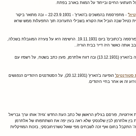
ל תעתועי החיים ובייחוד על המוות באורב בפתח.
טיול
' - מתפרסמת בהמשכים ב'הארץ' - 22-23.9.1931 – ובה מתואר ביקור
מית כטיול שבה הוביל את הקורא בשבילי התערוכה תוך התפעלות ממש שראו
פורסמה ב'כתובים' ביום 19.11.1931. הרשימה היא על צעירה המוגבלת בשכלה,
 אותה כאשר היה דייר בבית הוריה..
פורסמה ב'הארץ (13.12.1931) ובה דווח אלתרמן, מעין כתב בשטח, על רשמיו עם
 סטודנטים
'
הופיעה ב'הארץ' (20.12.1931), על הסטודנטים היהודיים הנפגשים
רוע זה או אחר בחיי היהודים.
זות אירוטיות, פורסם בגיליון הראשון של כתב העת החדש ‘גזית’ אותו ערך גבריאל
 בין אלתרמן לבין שלונסקי שלא ראה בעין יפה את השתתפותו של אלתרמן
’ התקבל בחום ואף זכה לשבחים מפי שאול טשרניחובסקי, בזכות המוזיקליות