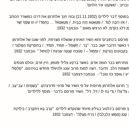
ברוב - 'טשקנט עיר הלחם'.
במוסף 'דבר לילדים
'
(11.11.1932) ובזה חנך אלתרמן את דרכו כמשורר הכותב
אֵין רוֹבֶה לְגָד. / מַטְאֲטֵא הָיָה בַּבַּיִת, / מַטְאֲטֵא? ... נֶחְמָד! // הוֹ שָׁפָן! יָשָׁר
פָן דִּלֵג כְּקֹדֶם, לֹא הִרְגִּישׁ מְאוּם." -נובמבר 1932
 (25.11.1932) פורסם ב'כתובים' והוא השיר האחרון שנשלח מצרפת, לפני שובו של אלתרמן
הדובר יושב בבר. "בָּר. / חַשְׁמַל – תָּמִיד, תָּמִיד, / בְּתִסְרֹקֶת הַמֶּלְצַר /
ת בַּקְבּוּקִים בּוֹרֶקֶת. / וּמִמּוּל – / סְנוּנִיָּה קְטַנָּה עוֹרֶגֶת / לֶחָתוּל." -נובמבר 1932
' מתרחש בבר הומה אדם, כאשר ברקע צלילי פטפון, היין זורם, וכולם מנסים
ת הלב. הדובר, רוצה למות מרוב עונג ולהיוולד מחדש בגיהינום. "סַלְסְלִי
ֹה רַע / וְגוּפֵךְ כֹּה טוֹב!" - נובמבר-דצמבר 1932
ך
' תרגם אלתרמן מרוסית על פי השיר של סרגיי פדורצ'נקו. "בַּשָּׁמַיִם / עָב־עָב. /
ָ / גַּל־גָּל! / וָדִי נָח לוֹ / דַּל, דָּל". השיר פורסם ב'דבר - מוסף ללילדים'
' פורסם ב'כלנוע' בגיליון מיוחד שהוקדש לילדים. "עֶרֶב בָּא וַיִתְקָרֵב / כְּיַלְדֹּנֶת
 קָטֹן (מַמָּשׁ כְּלַבְלָב!) / וְיָרֵח מְצִלָּה" - דצמבר 1932