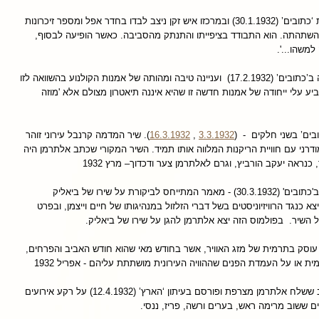
’ פורסם בכתב העת ‘כתובים’ (30.1.1932) ובמרכזו איש זקן ניצב לבדו בחדר אפל ומספר זיכרונות
השתהתה. הוא התבודד בציפייתו והתנתק מהסביבה. כאשר הופיעה לבסוף,
למשהו...'.
‘ פורסמה ב’כתובים’ (17.2.1932) ועניינה טיבה ומהותה של אמנות הקולנוע בהשוואה לזו
ע עלי ייחודה של אמנות חדשה זו שהיא איננה תיאטרון מצולם אלא 'מוזה
ובים’ בשני חלקים - (
3.3.1932
,
16.3.1932
). שיר המדמה קרנבל עירוני זוהר
דרני עם חוויית הריקנות המלווה אותו תמיד. השיר המקורי שכתב אלתרמן היה
 כנראה יעקב הורביץ, וגרם לאלתרמן צער ודכדוך– מרץ 1932
’ נדפס ב'כתובים' (30.3.1932) - מאמר המתייחס לביקורת על שירו של ביאליק
א כנגד הרוויזיוניסטים בשל דברי הזלזול במנהיגותו של חיים וייצמן, ובפרט
 השיר. בפולמוס הזה יצא אלתרמן להגן על שירו של ביאליק.
 עוסק בתרמית של מזג האוויר, אשר בחודש מאי שהוא חודש האביב והפרחים,
ית או על העמדת הפנים שההוויה העירונית מושתתת עליהם - אפריל 1932
’ – מכתב ששלח אלתרמן מצרפת ופורסם בעיתון ‘הארץ’ (12.4.1932) על רקע אירועים
 ששוב מרימה ראש, בערים ורשה, פריז, ננסי.