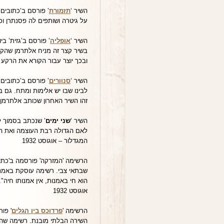
השיר ‘
תזמורת
על גיטרה ושותפים לה פסנתרן וכנר
השיר ‘
אופליה
בשיר קצר זה מניח אלתרמן שהקור
ובכך יוצר עבור הקורא את הרקע 
השיר ‘
סנוורים
לבינו שבו יש אלימות ומתח. גם 
זהו השיר האחרון שכותב אלתרמן 
השיר ‘
שני ימים
’ שנכתב בסמוך ל
לאם הגדולה רבת העוצמה ואת הנ
המגדלור – אוגוסט 1932
הרשימה 'המזרקה' פורסמה ב'כתוב
שבתאי צבי. רשימה עוסקת באמנות 
הוא חי באמנות, אין אמנותו חיה
אוגוסט 1932
הרשימה '
פרדוכס בין הגלים
השירה הבלתי מובנת. רשימה שהק