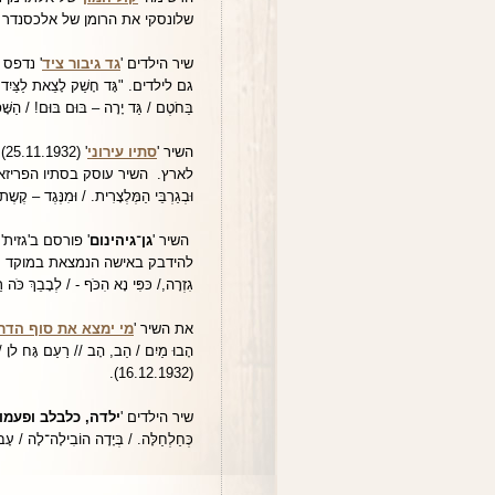
שלונסקי את הרומן של אלכסנדר נ
שיר הילדים '
גד גיבור ציד
' נדפס 
גם לילדים. "גָּד חָשַׁק לָצֵאת לַצַּיִד, / 
בַּחֹטֶם / גַּד יָרָה – בּוּם בּוּם! / הַשָּׁ
השיר '
סתיו עירוני
'
לארץ. השיר עוסק בסתיו הפריזאי כאשר 
וּבְגַרְבֵּי הַמֶּלְצָרִית. / וּמִנֶּגֶד – קֶשֶ
השיר '
גן־גיהינום
' פורסם ב'גזית
להידבק באישה הנמצאת במוקד תשומ
גִזְרָה,/ כּפִּי נָא הִכֹּף - / לְבָבֵךְ כּ
את השיר '
מי ימצא את סוף הדר
הָבוּ מַיִם / הַב, הָב // רַעַם גָּח לו
(16.12.1932).
שיר הילדים '
ילדה, כלבלב ופעמון
כְּחַלְחַלָּה. / בְּיָדָה הוֹבִילָה־לָה / עָב