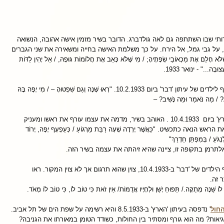
י שבו השתתפה גם לאה גולדברג. הדובר בשיר מזמין אישה אהובה, הנשואה
 על גבי גמל, אל הירח. על כך משלמת האישה בחייה ומשאירה את שני הגברים
לַם אֶת מַכְאוֹבֵי שְׂפָתֶיהָ; / מִי שֶׁלֹּא כָּאַב אֶת חֲלוֹמוֹת גּוּפָהּ, / אַל יָהִין לַדּוֹת
וּבָה..." - ינואר 1933.
' פורסם במוסף לילדים של עיתון 'דבר' ביום 10.2.1933. "רְאוּ שָׁנָה וְגַם שִׁפְטוּהָ – / מִי יָפֶה בָּהּ
ַ? / מַה נֹּאמַר וּמַה נָּשִׁיב? –
' פורסם ב'הארץ' ביום 10.4.1933 . האוהב בשיר, מדמה את עצמו עורף את ראשו ומעניק
נאה כתכשיט. "כַּאֲשֶׁר יָרְדָה שָׁעָה רַבַּת מַרְגוֹעַ / כְּעַפְעָף יָפֶה, יָרוֹד
ְגֹּעַ / בְּמִפְתַּן חַדְרֵךְ"
לתרמן בתקופה זו, ציינה שהיא זיהתה את עצמה בשיר הזה.
10.4.193, צוין שהוא תרגום אך לא צוין המקור. ראו
 זה.
ֵן לוֹ שֵׁנָה מְתֻקָּה./ תַּפּוּחַ יָשֵׁן וּלְחָיָיו אֲדֻמּוֹת/ אֵין זֹאת כִּי טוֹב לוֹ, כִּי טוֹב לוֹ מְאֹד.
החול
' נדפסה בעיתון 'הארץ' ב-8.5.1933 והיא רשימה על שפת הים של תל אביב.
יאות? מה הוא גורף ומסתיר בין החולות, כשודד הטומן במאורתו את הגניבה?