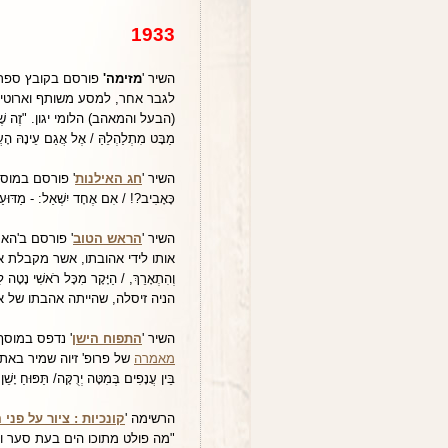
1933
השיר '
מזימה'
פורסם בקובץ ספרות
לגבר אחר, למסע משותף וארוטי,
(הבעל והמאהב) הלומי יגון. "זֶה שֶׁלֹּא חָ
מַבָּט מִתְלַהְלֵהַּ / אֶל אֲגַם עֵינָהּ הָעֲצ
השיר '
חג האילנות
כָּאָבִיב?! / אִם אֶחָד יִשְׁאַל: - מַדּוּע
השיר '
הראש הטוב
אותו לידי אהובתו, אשר מקבלת את הראש ה
וְהִתְאָרֵךְ, / הַיָּקָר מִכָּל רֹאשִׁי נָטָה לִנ
הניה זיסלה, שהייתה אהבתו של א
השיר '
התפוח הישן
' נדפס במוסף הילדים של 'דבר' ב-3
מאמרה
של פרופ' זיוה שמיר באתר
בֵּין עֲנָפִים בְּמִטָּה יְרֻקָּה/ תַּפּוּחַ יָשׁ
הרשימה '
קונכיות : ציור על פני 
"מה פולט מתוכו הים בעת סער וג