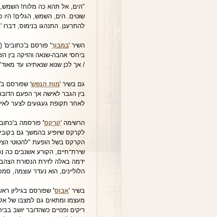
"הים, אל תהא כה מלוח! השמש, 
שוטים. הים, השמש, הגלים! היו כל
להתרענן. התנהגו בנימוס, דברו 'בלשו
השיר '
במבוך
'
ביחסי אהבה-שנאה והזיקה בין הש
/ אך לכן שנוא שנאתיהו עד מאוד"
גם בשיר '
מות הנפש
בין הגבר לאישה אך הפעם הדובר
לאחר תקופת געגועים לצער לאי
הרשימה '
קרקס
'
לקרקס שיופיע בהמשך גם בקובץ '
הקרקס בשל הופעת "להטוטי הצלולו
שירת־חיים, הקורע אשנבים כה נפ
ידמה באלה לזירת הנסורת הצהבהב
הלוליינים, הוא נעדר עוצמה, סמ
בשיר '
אבוס
'
מעצמו ומתאים גם למצבו של אלתר
ריקים ופנויים כשהדובר יושב בבי