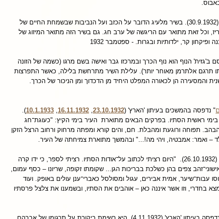
באבוס.
' פורסם ב'כתובים' (30.9.1932). בשיר מלעיג הדובר על הכזב ועל הנביבות שבשמחת החיים של
יז, וכל זאת מתואר עם הריגשה של ערב חג. גם בשיר הזה מתואר המיזוג של
פיקחון קר, ילדותיות ובגרות. - ספטמבר 1932
ם ב'גזית' הנוף הוא נוף הכרך ובמרכזו גבר ואישה בשם מרגו (כשמה של הזונה
אותו תרגם אלתרמן מאוחר יותר). עלילת השיר מתרחשת בלילה, כאשר התפרצות
ית והמסעירה הן לכאורה המפלט היחיד מן הדכדוך ומן הניכור של הכרך.
ם
" נדפסה בהמשכים בעיתון 'הארץ' (
23.10.1932
,
16.11.1932
,
10.1.1933
).
ימי ראשית הסתיו. בפרקים הבאים מתוארת העיר בימי הקיץ: "כעוגת־חג
בהב. תפוחה ורוגעת ומהבלת. חם, והים קורא ומפתה מרחוק ורחוב הרצל הזקן
ד – ואמר: אמבטיה, ויהי מה!..." ובהמשך מתוארת צמיחתה של העיר.
נדפסה ב'כתובים' (26.10.1932). "היום רציתי לכתוב על־אודות הסתיו. רציתי לספר, כי ידו קרה
אישוני־זהב צפים בהן כשלכת בבריכות הגן... שקומתו זקופה, שריונו – כסף עמום,
סו עבות־שיער, אמית אבירים, עגול ומסולסל כאברי־ענן עולים באופק. ועוד
נמצא בחדרי, וזו אשר איננה כאן – אוהבים את הסתיו, ובשמענו את צלצל פרסתיו
' של אלתרמן נדפסה בעיתון 'הארץ' (4.11.1932), היא רשימת ביקורת על תרגומו של אברהם